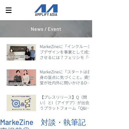
News / Event
MarkeZineに「インクルーシ
ブデザインを事業として成立
させるには？フェリシモ『オ
ールライト研究所』が体現す
るDE＆I」が掲載
MarkeZineに「スタートは自
身の盲点に気づくこと。資生
堂が社内外に問いかけるDE&I
の視点とビジネスの両立」が
掲載
【プレスリリース】Q（問
い）とI（アイデア）が出会
うプラットフォーム「Q&I」
をローンチ
MarkeZine 対談・執筆記