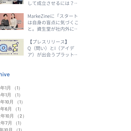
して成立させるには？フ
ェリシモ『オールライト
研究所』が体現するDE＆
MarkeZineに「スタート
I」が掲載
は自身の盲点に気づくこ
と。資生堂が社内外に問
いかけるDE&Iの視点とビ
ジネスの両立」が掲載
【プレスリリース】
Q（問い）とI（アイデ
ア）が出会うプラットフ
ォーム「Q&I」をローン
チ
hive
5年1月
（1）
1件の記事
4年1月
（1）
1件の記事
3年10月
（1）
1件の記事
3年6月
（1）
1件の記事
2年10月
（2）
2件の記事
2年7月
（1）
1件の記事
1年10月
（1）
1件の記事