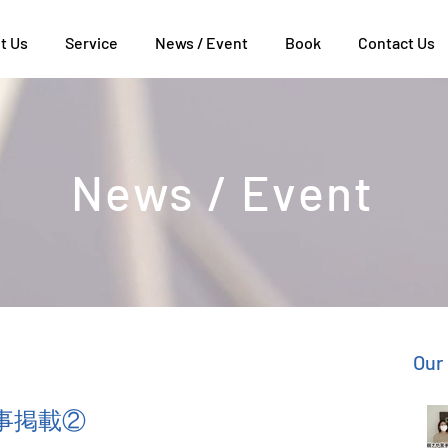
t Us
Service
News / Event
Book
Contact Us
News / Event
Our
記事掲載②