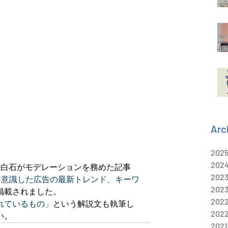
Arc
202
202
sia代表の白石がモデレーションを務めた記事
202
を意識した広告の最新トレンド、キーワ
202
掲載されました。
202
れているもの」
という解説文も執筆し
202
い。
202