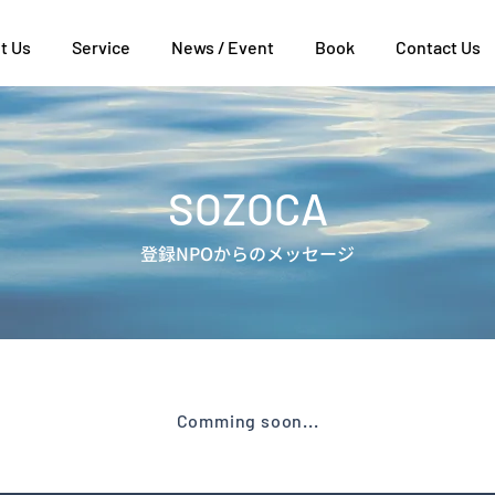
t Us
Service
News / Event
Book
Contact Us
SOZOCA
Sozoca
登録NPOからのメッセージ
​登録NPOからのメッセージ
Comming soon...