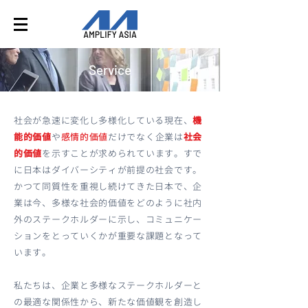
Service
社会が急速に変化し多様化している現在、
機
能的価値
や
感情的価値
だけでなく企業は
社会
的価値
を示すことが求められています。すで
に日本はダイバーシティが前提の社会です。
かつて同質性を重視し続けてきた日本で、企
業は今、多様な社会的価値をどのように社内
外のステークホルダーに示し、コミュニケー
ションをとっていくかが重要な課題となって
います。
私たちは、企業と多様なステークホルダーと
の最適な関係性から、新たな価値観を創造し