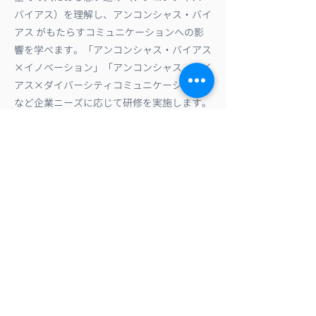
バイアス）を理解し、アンコンシャス・バイ
アス がもたらすコミュニケーションへの影
響を学べます。「アンコンシャス・バイアス
×イノベーション」「アンコンシャス・バイ
アス×ダイバーシティコミュニケーション」
など企業ニーズに応じて研修を実施します。
＊研修は、一般社団法人アンコンシャスバイ
アス研究所認定講師資格保有の講師によって
実施されます
-
「ダイバーシティ×コミュニケーションデ
ザインのヒント〜」研修＆ワークショップ
企業がダイバーシティをテーマにコミュニケ
ーションを行う際に、重要な６つの視点から
新しい価値創造に結びつけるヒントを学ぶこ
とができます。