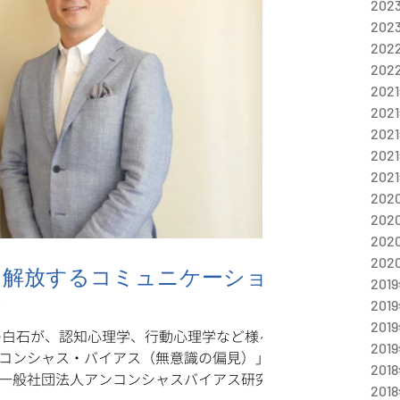
202
202
202
202
202
202
202
202
202
202
202
202
202
を解放するコミュニケーショ
201
ト
201
201
Asia代表の白石が、認知心理学、行動心理学など様々
201
コンシャス・バイアス（無意識の偏見）」の
201
一般社団法人アンコンシャスバイアス研究所
201