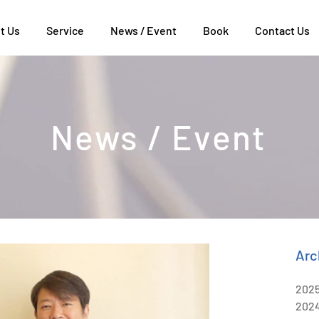
t Us
Service
News / Event
Book
Contact Us
News / Event
Arc
202
202