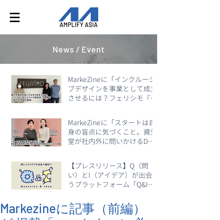
News / Event
MarkeZineに「インクルーシ
ブデザインを事業として成立
させるには？フェリシモ『オ
ールライト研究所』が体現す
るDE＆I」が掲載
MarkeZineに「スタートは自
身の盲点に気づくこと。資生
堂が社内外に問いかけるDE&I
の視点とビジネスの両立」が
掲載
【プレスリリース】Q（問
い）とI（アイデア）が出会
うプラットフォーム「Q&I」
をローンチ
Markezineに記事（前編）